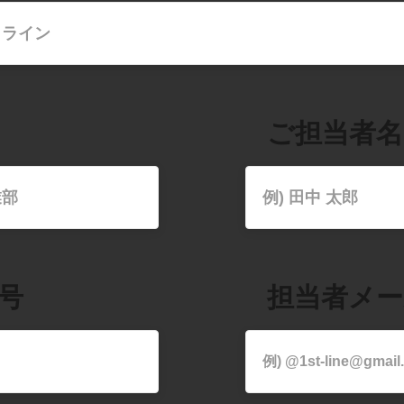
ご​担当者名
号
​担当者メ