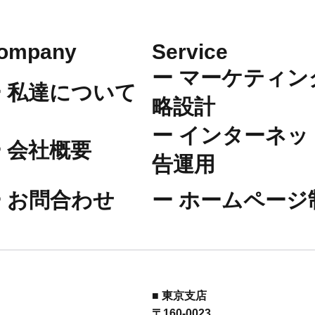
Company
​Service
ー
​マーケティン
ー 私達について
略設計
ー
​インターネッ
ー 会社概要
告運用
ー お問合わせ
​ー
ホームページ
■ 東京支店
〒160-0023 ​​