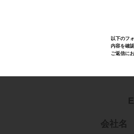
以下のフ
内容を確
ご返信に
E
​会社名