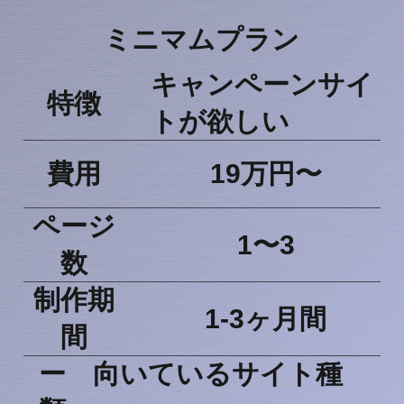
ミニマムプラン
​キャンペーンサイ
​特徴​
トが欲しい
​費用
19万円〜​
​ページ
​1〜3​​
数​
​制作期
​1-3ヶ月間
間
ー ​向いているサイト種