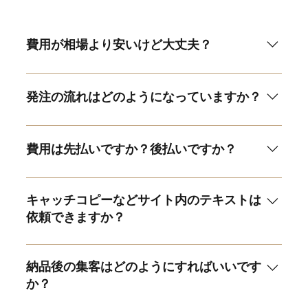
費用が相場より安いけど大丈夫？
費用が安いのには２つの理由があります。 １つ目
は、ディレクション(企画/構成)から制作まで全てを
発注の流れはどのようになっていますか？
担当者が行います。少人数で経営しているからこそ
人件費の確保が当社では必要がありません。 ２つ
基本的には以下の流れで対応させていただきます。
目は、フルスクラッチ(コードを全て書く)でのサイ
①ヒアリング ②構成/ページ数の整理 ③お見積もり
費用は先払いですか？後払いですか？
ト制作ではありません。基本的にはホームページビ
④契約締結(20日間解約可) ⑤デザイン案提出 ⑥ご請
ルダーサービス(Editor Xなど)をベースに制作を行
求書発行 ⑦サイト構築 ⑧お支払い ⑨検品 ⑩サイト
原則「先払い」となります。デザイン案の提出と同
い、機能的に足りない箇所のみオリジナルのコード
公開 詳しくは一度お問い合わせよりご相談くださ
じタイミングで請求を行わせて頂きます。請求月の
キャッチコピーなどサイト内のテキストは
を記述して制作致します。SEOの設計も十分に対応
い。
翌月末払いとなります。 分割及び後払いはご対応
依頼できますか？
でき、更に開発期間を大幅に短縮が可能です。 詳
しておりませんのでご了承ください。
しいお見積もりは一度お問い合わせください。
はい。※ご依頼いただくことが可能です。 プラン
内に「コピーライティングオプション」の追加を行
納品後の集客はどのようにすればいいです
っていただきます。 サイトの規模や予算によって
か？
変わりますが、 1ページでおおよそ3-6万円前後とな