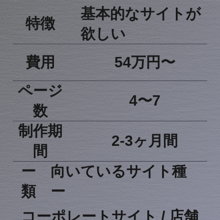
​基本的なサイトが
​特徴​
欲しい
​費用
54万円〜​
​ページ
​4〜7​​
数​
​制作期
​2-3ヶ月間
間
ー ​向いているサイト種
類 ー
​コーポレートサイト / 店舗