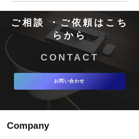
っています。 部分的に依頼したいお客様には、1文
ご安心ください。サイト公開後の運用サポートも別
字単位での調整も可能です。 ※オプションを付け
途ご依頼いただくことが可能です。 ・検索順位を
ないお客様には、イメージできる仮テキストを設置
上げる「SEOプラン」 ・積極的な広告運用で即座
​​ご相談 ・ご依頼はこち
致します。修正をしたい箇所に設置するテキストの
に成果を出す「広告運用セットプラン」 をご用意
希望をいただきこちらで当てはめる流れとなりま
しております。 広告運用もセットでお考えのお客
らから
す。
様は割引が適用できますので、一度お問い合わせく
ださい。
​CONTACT
お問い合わせ
​Company