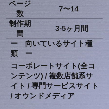
​ページ
​7〜14​​
数​
​制作期
​3-5ヶ月間
間
ー ​向いているサイト種
類 ー
​コーポレートサイト(全コ
ンテンツ) / 複数店舗系サ
イト / 専門サービスサイト
/ オウンドメディア