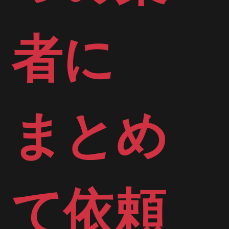
者に​
​まとめ
て依頼